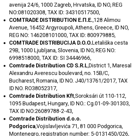
avenija 24/6, 1000 Zagreb, Hrvatska, ID NO, REG
NO:081020308, TAX ID: 34310517500,
COMTRADE DISTRIBUTION
Е.П.Е.
,128 Alimou
Avenue, 16452 Argyroupoli, Athens, Greece, ID NO,
REG NO: 146208101000, TAX ID: 800979885,
COMTRADE DISTRIBUCIJA D.O.O.
Letališka cesta
29B, 1000 Ljubljana, Slovenia, ID NO, REG NO:
6998518000, TAX ID: SI 34446966,
Comtrade Distribution CD S.R.L
,District 1, Maresal
Alexandru Averescu boulevard, no. 15B/C,
Bucharest, Romania, ID NO. J40/13761/2017, TAX
ID NO. RO38052317,
Comtrade Distribution Kft
,Soroksári út 110-112,
1095 Budapest, Hungary, ID NO.: Cg.01-09-301303,
TAX ID NO:26089788-2-43,
Comtrade Distribution d.o.o.
Podgorica
,Vojislavljevića 71, 81 000 Podgorica,
Montenegro, registration number: 5-0131450/026,