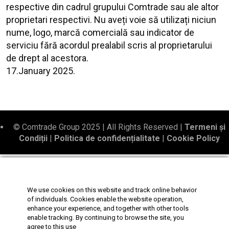
respective din cadrul grupului Comtrade sau ale altor
proprietari respectivi. Nu aveți voie să utilizați niciun
nume, logo, marcă comercială sau indicator de
serviciu fără acordul prealabil scris al proprietarului
de drept al acestora.
17.January 2025.
© Comtrade Group 2025 | All Rights Reserved |
Termeni și
Condiții
|
Politica de confidențialitate
|
Cookie Policy
Bosnian
(
Bosniacă
)
Български
(
Bulgară
)
Hrvatski
(
Croată
)
English
(
Engleză
)
We use cookies on this website and track online behavior
Ελληνικά
(
Greacă
)
Magyar
(
Ungară
)
of individuals. Cookies enable the website operation,
enhance your experience, and together with other tools
македонски
(
Macedoniană
)
Română
enable tracking. By continuing to browse the site, you
Slovenščina
(
Slovenă
)
agree to this use