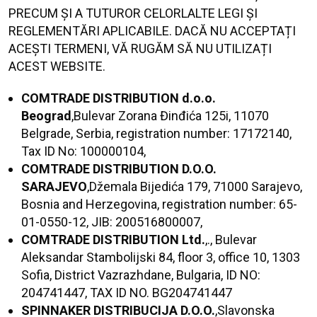
PRECUM ȘI A TUTUROR CELORLALTE LEGI ȘI
REGLEMENTĂRI APLICABILE. DACĂ NU ACCEPTAȚI
ACEȘTI TERMENI, VĂ RUGĂM SĂ NU UTILIZAȚI
ACEST WEBSITE.
COMTRADE DISTRIBUTION d.o.o.
Beograd
,Bulevar Zorana Đinđića 125i, 11070
Belgrade, Serbia, registration number: 17172140,
Tax ID No: 100000104,
COMTRADE DISTRIBUTION D.O.O.
SARAJEVO
,Džemala Bijedića 179, 71000 Sarajevo,
Bosnia and Herzegovina, registration number: 65-
01-0550-12, JIB: 200516800007,
COMTRADE DISTRIBUTION Ltd.
,., Bulevar
Aleksandar Stambolijski 84, floor 3, office 10, 1303
Sofia, District Vazrazhdane, Bulgaria, ID NO:
204741447, TAX ID NO. BG204741447
SPINNAKER DISTRIBUCIJA D.O.O.
,Slavonska