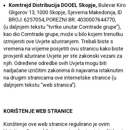
Komtrejd Distribucija DOOEL Skopje
,, Bulevar Kiro
Gligorov 13, 1000 Skopje, Sjeverna Makedonija, ID
BROJ: 6257054, POREZNI BR. 4030007644770,
(u daljnjem tekstu “tvrtke unutar Comtrade grupe”),
kao dio Comtrade grupe, može u bilo kojem trenutku
izmijeniti ove Uvjete ažuriranjem. Trebali biste s
vremena na vrijeme posjetiti ovu stranicu kako biste
provjerili ažurirane Uvjete jer ste zakonski vezani za
njih. Određene odredbe ovih Uvjeta mogu biti
nadjačane izričitim zakonima ili najavama istaknutim
na drugim stranicama ove internetske stranice (u
daljnjem tekstu “web stranica”).
KORIŠTENJE WEB STRANICE
Korištenje ove web stranice regulirano je ovim