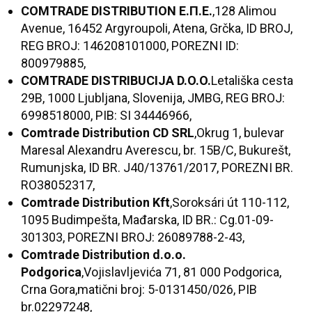
COMTRADE DISTRIBUTION
Е.П.Е.
,128 Alimou
Avenue, 16452 Argyroupoli, Atena, Grčka, ID BROJ,
REG BROJ: 146208101000, POREZNI ID:
800979885,
COMTRADE DISTRIBUCIJA D.O.O.
Letališka cesta
29B, 1000 Ljubljana, Slovenija, JMBG, REG BROJ:
6998518000, PIB: SI 34446966,
Comtrade Distribution CD SRL
,Okrug 1, bulevar
Maresal Alexandru Averescu, br. 15B/C, Bukurešt,
Rumunjska, ID BR. J40/13761/2017, POREZNI BR.
RO38052317,
Comtrade Distribution Kft
,Soroksári út 110-112,
1095 Budimpešta, Mađarska, ID BR.: Cg.01-09-
301303, POREZNI BROJ: 26089788-2-43,
Comtrade Distribution d.o.o.
Podgorica
,Vojislavljevića 71, 81 000 Podgorica,
Crna Gora,matični broj: 5-0131450/026, PIB
br.02297248,