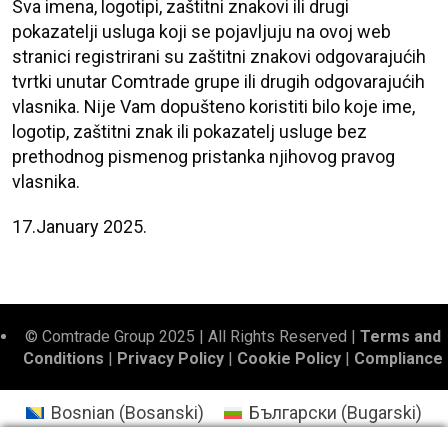
Sva imena, logotipi, zaštitni znakovi ili drugi
pokazatelji usluga koji se pojavljuju na ovoj web
stranici registrirani su zaštitni znakovi odgovarajućih
tvrtki unutar Comtrade grupe ili drugih odgovarajućih
vlasnika. Nije Vam dopušteno koristiti bilo koje ime,
logotip, zaštitni znak ili pokazatelj usluge bez
prethodnog pismenog pristanka njihovog pravog
vlasnika.
17.January 2025.
© Comtrade Group 2025 | All Rights Reserved |
Terms and
Conditions
|
Privacy Policy
|
Cookie Policy
|
Compliance
Bosnian
(
Bosanski
)
Български
(
Bugarski
)
Hrvatski
English
(
Engleski
)