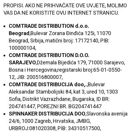
PROPISI. AKO NE PRIHVAĆATE OVE UVJETE, MOLIMO
VAS DA NE KORISTITE OVU INTERNET STRANICU.
COMTRADE DISTRIBUTION d.o.o.
Beograd
,Bulevar Zorana Đinđića 125i, 11070
Beograd, Srbija, matični broj: 17172140, PIB:
100000104,
COMTRADE DISTRIBUTION D.O.O.
SARAJEVO
,Džemala Bijedića 179, 71000 Sarajevo,
Bosna i Hercegovina,registarski broj:65-01-0550-
12, JIB: 200516800007,
COMTRADE DISTRIBUCIJA doo,.
,Bulevar
Aleksandar Stambolijski 84, kat 3, ured 10, 1303
Sofia, Distrikt Vazrazhdane, Bugarska, ID BR:
204741447, POREZNI BR. BG204741447
SPINNAKER DISTRIBUCIJA DOO
,Slavonska avenija
24/6, 1000 Zagreb, Hrvatska, JMBG,
URBROJ:081020308, PIB: 34310517500,