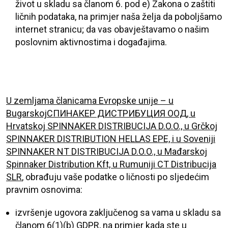
život u skladu sa članom 6. pod e) Zakona o zaštiti
ličnih podataka, na primjer naša želja da poboljšamo
internet stranicu; da vas obavještavamo o našim
poslovnim aktivnostima i događajima.
U
zemljama članicama Evropske unije – u
Bugarskoj
СПИНАКЕР ДИСТРИБУЦИЯ ООД, u
Hrvatskoj
SPINNAKER DISTRIBUCIJA D.O.O., u Grčkoj
SPINNAKER DISTRIBUTION HELLAS EPE, i u Soveniji
SPINNAKER NT DISTRIBUCIJA D.O.O., u Mađarskoj
Spinnaker Distribution Kft, u Rumuniji CT Distribucija
SLR
, obrađuju vaše podatke o ličnosti po sljedećim
pravnim osnovima:
izvršenje ugovora zaključenog sa vama u skladu sa
članom 6(1)(b) GDPR, na primjer kada ste u