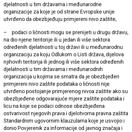
djelatnosti u tim državama i međunarodne
organizacije za koje je od strane Evropske unije
utvrđeno da obezbjeđuju primjereni nivo zaštite,
– podaci o ličnosti mogu se prenijeti u drugu državu,
na dio njene teritorije ili u jedan ili više sektora
određenih djelatnosti u toj državi ili u međunarodnu
organizaciju za koju
Odlukom o Listi država, dijelova
njihovih teritorija ili jednog ili više sektora određenih
djelatnosti u tim državama i međunarodnih
organizacija u kojima se smatra da je obezbjeđen
primjereni nivo zaštite podataka o ličnosti
nije
utvrđeno postojanje primjerenog nivoa zaštite ako su
obezbjeđene odgovarajuće mjere zaštite podataka i
licu na koje se podaci odnose obezbjeđena
ostvarivost njegovih prava i djelotvorna pravna zaštita
Standardnim ugovornim klauzulama koje je usvojio i
donio Povjerenik za informacije od javnog značaja i