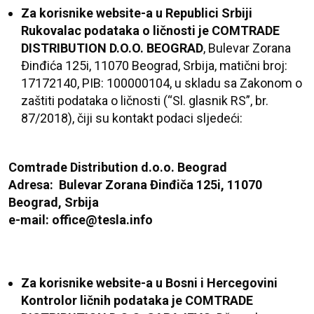
Za korisnike website-a u Republici Srbiji
Rukovalac podataka o ličnosti je
COMTRADE
DISTRIBUTION D.O.O. BEOGRAD
, Bulevar Zorana
Đinđića 125i, 11070 Beograd, Srbija, matični broj:
17172140, PIB: 100000104, u skladu sa Zakonom o
zaštiti podataka o ličnosti
(“Sl. glasnik RS”, br.
87/2018),
čiji su kontakt podaci sljedeći:
Comtrade Distribution d.o.o. Beograd
Adresa: Bulevar Zorana Đinđiča 125i, 11070
Beograd, Srbija
e-mail: office@tesla.info
Za korisnike website-a u Bosni i Hercegovini
Kontrolor ličnih podataka je COMTRADE