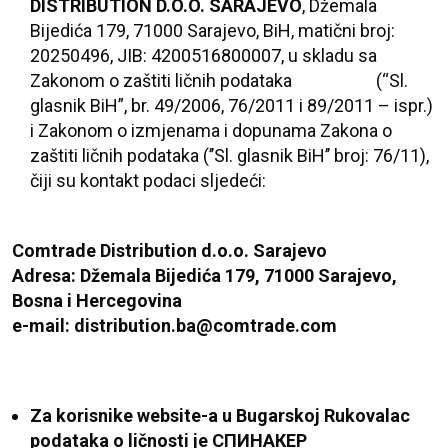
DISTRIBUTION D.O.O. SARAJEVO
, Džemala
Bijedića 179, 71000 Sarajevo, BiH, matični broj:
20250496, JIB: 4200516800007, u skladu sa
Zakonom o zaštiti ličnih podataka
(“Sl.
glasnik BiH”, br. 49/2006, 76/2011 i 89/2011 – ispr.)
i Zakonom o izmjenama i dopunama Zakona o
zaštiti ličnih podataka
(’’Sl. glasnik BiH’’ broj: 76/11),
čiji su kontakt podaci sljedeći:
Comtrade Distribution d.o.o. Sarajevo
Adresa: Džemala Bijedića 179, 71000 Sarajevo,
Bosna i Hercegovina
e-mail: distribution.ba@comtrade.com
Za korisnike website-a u Bugarskoj Rukovalac
podataka o ličnosti je
СПИНАКЕР