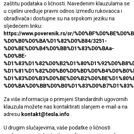
zaštitu podataka o ličnosti. Navedenim klauzulama se
u cijelini uređuje pravni odnos između rukovaoca i
obrađivača i dostupne su na srpskom jeziku na
sljedećem linku:
https://www.poverenik.rs/sr/%D0%BF%D0%BE
%D0%B0%D0%BA%D1%82%D0%B84/3251-
%D0%BE%D0%B4%D0%BB%D1%83%D0%BAa-
%D0%BE-
%D1%83%D1%82%D0%B2%D1%80%D1%92%D0%B8%
%D1%81%D1%82%D0%B0%D0%BD%D0%B4%D0%B0%
%D1%83%D0%B3%D0%BE%D0%B2%D0%BE%D1%80%
%D0%BA%D0%BB%D0%B0%D1%83%D0%B7%D1%83%D
Za više informacija o primjeni Standardnih ugovornih
klauzula možete nas kontaktirati slanjem e-mail-a na
adresu
kontakt@tesla.info
.
U drugim slučajevima, vaše podatke o ličnosti