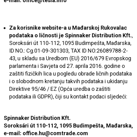
e-mail: office@tesla.info
Za korisnike website-a u Mađarskoj Rukovalac
podataka o ličnosti je
Spinnaker Distribution Kft.
,
Soroksári út 110-112, 1095 Budimpešta, Mađarska,
ID NO.: Cg.01-09-301303, TAX ID NO:26089788-2-
43, u skladu sa Uredbom (EU) 2016/679 Evropskog
parlamenta i Savjeta od 27. aprila 2016. godine o
zaštiti fizičkih lica u pogledu obrade ličnih podataka
i o slobodnom kretanju takvih podataka i ukidanju
Direktive 95/46 / EZ
(Opća uredba o zaštiti
podataka ili GDPR),
čiji su kontakt podaci sljedeći:
Spinnaker Distribution Kft.
Soroksári út 110-112, 1095 Budimpešta, Mađarska,
e-mail: office.hu@comtrade.com