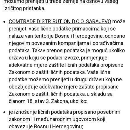
možemo prenijeti u treće zemlje na osnovu vašeg
izričitog pristanka.
COMTRADE DISTRIBUTION D.O.O. SARAJEVO
može
prenijeti vaše lične podatke primaocima koji se
nalaze van teritorije Bosne i Hercegovine, odnosno
njegovim povezanim kompanijama i obrađivačima
podataka. Takav prenos podataka je moguć ukoliko
država u koju se podaci izvoze, primjenjuje
adekvatne mjere zaštite ličnih podataka propisane
Zakonom o zaštiti ličnih podataka. Vaše lične
podatke možemo prenijeti u drugu državu koja ne
obezbjeđuje adekvatne mjere zaštite propisane
Zakonom o zaštiti ličnih podataka, u skladu sa
članom 18. stav 3. Zakona, ukoliko:
je iznošenje ličnih podataka propisano posebnim
zakonom ili međunarodnim ugovorom koji
obavezuje Bosnu i Hercegovinu;