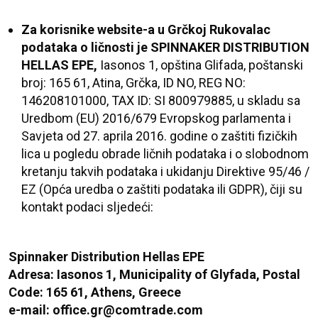
Za korisnike website-a u Grčkoj Rukovalac
podataka o ličnosti je
SPINNAKER DISTRIBUTION
HELLAS EPE,
Iasonos 1, opština Glifada, poštanski
broj: 165 61, Atina, Grčka, ID NO, REG NO:
146208101000, TAX ID: SI 800979885, u skladu sa
Uredbom (EU) 2016/679 Evropskog parlamenta i
Savjeta od 27. aprila 2016. godine o zaštiti fizičkih
lica u pogledu obrade ličnih podataka i o slobodnom
kretanju takvih podataka i ukidanju Direktive 95/46 /
EZ
(Opća uredba o zaštiti podataka ili GDPR),
čiji su
kontakt podaci sljedeći:
Spinnaker Distribution Hellas EPE
Adresa: Iasonos 1, Μunicipality of Glyfada, Postal
Code: 165 61, Athens, Greece
e-mail: office.gr@comtrade.com