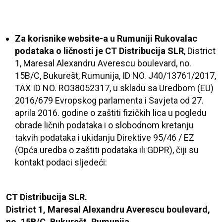
Za korisnike website-a u Rumuniji Rukovalac
podataka o ličnosti je
CT Distribucija SLR
, District
1, Maresal Alexandru Averescu boulevard, no.
15B/C, Bukurešt, Rumunija, ID NO. J40/13761/2017,
TAX ID NO. RO38052317, u skladu sa Uredbom (EU)
2016/679 Evropskog parlamenta i Savjeta od 27.
aprila 2016. godine o zaštiti fizičkih lica u pogledu
obrade ličnih podataka i o slobodnom kretanju
takvih podataka i ukidanju Direktive 95/46 / EZ
(Opća uredba o zaštiti podataka ili GDPR),
čiji su
kontakt podaci sljedeći:
CT Distribucija SLR.
District 1, Maresal Alexandru Averescu boulevard,
no. 15B/C, Bukurešt, Rumunija,