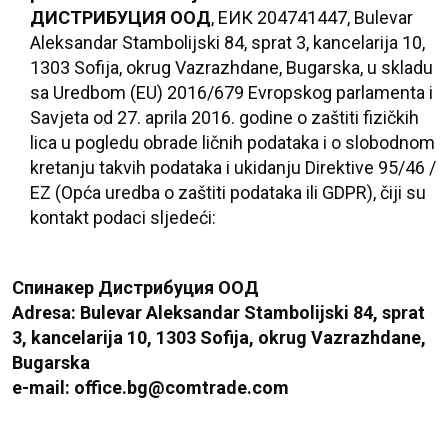
ДИСТРИБУЦИЯ ООД
, ЕИК 204741447, Bulevar
Aleksandar Stambolijski 84, sprat 3, kancelarija 10,
1303 Sofija, okrug Vazrazhdane, Bugarska, u skladu
sa Uredbom (EU) 2016/679 Evropskog parlamenta i
Savjeta od 27. aprila 2016. godine o zaštiti fizičkih
lica u pogledu obrade ličnih podataka i o slobodnom
kretanju takvih podataka i ukidanju Direktive 95/46 /
EZ
(Op
ć
a uredba o zaštiti podataka ili GDPR),
čiji su
kontakt podaci sljedeći:
Спинакер Дистрибуция ООД
Adresa: Bulevar Aleksandar Stambolijski 84, sprat
3, kancelarija 10, 1303 Sofija, okrug Vazrazhdane,
Bugarska
e-mail: office.bg@comtrade.com